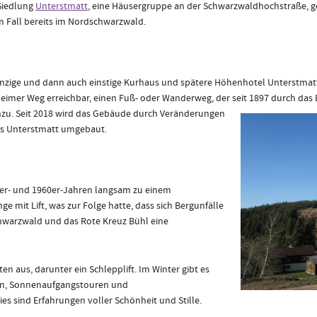
Siedlung
Unterstmatt
, eine Häusergruppe an der Schwarzwaldhochstraße, 
m Fall bereits im Nordschwarzwald.
 einzige und dann auch einstige Kurhaus und spätere Höhenhotel Unterstmatt
imer Weg erreichbar, einen Fuß- oder Wanderweg, der seit 1897 durch da
nzu.
Seit 2018 wird das Gebäude durch Veränderungen
els Unterstmatt umgebaut.
50er- und 1960er-Jahren langsam zu einem
e mit Lift, was zur Folge hatte, dass sich Bergunfälle
chwarzwald und das Rote Kreuz Bühl eine
ten aus, darunter ein Schlepplift. Im Winter gibt es
n, Sonnenaufgangstouren und
 sind Erfahrungen voller Schönheit und Stille.