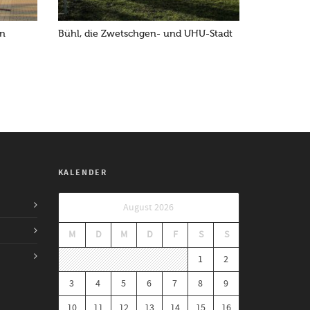
en
Bühl, die Zwetschgen- und UHU-Stadt
KALENDER
August 2026
M
D
M
D
F
S
S
1
2
3
4
5
6
7
8
9
10
11
12
13
14
15
16